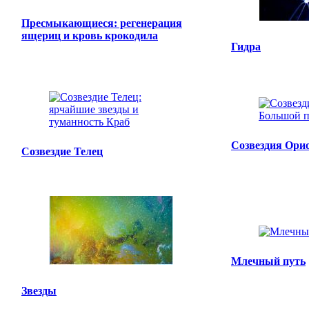
Пресмыкающиеся: регенерация
ящериц и кровь крокодила
Гидра
Созвездия Ори
Созвездие Телец
Млечный путь
Звезды