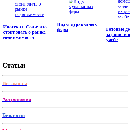
Виды муравьиных
Ипотека в Сочи: что
Готовые д
ферм
стоит знать о рынке
задания и 
недвижимости
учебе
Статьи
Витамины
Астрономия
Биология