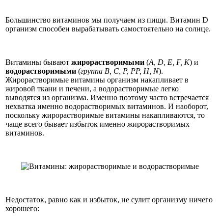
Большинство витаминов мы получаем из пищи. Витамин D
организм способен вырабатывать самостоятельно на солнце.
Витамины бывают
жирорастворимыми
(
A, D, E, F, K
) и
водорастворимыми
(
группа B, C, P, PP, H, N
).
Жирорастворимые витамины организм накапливает в
жировой ткани и печени, а водорастворимые легко
выводятся из организма. Именно поэтому часто встречается
нехватка именно водорастворимых витаминов. И наоборот,
поскольку жирорастворимые витамины накапливаются, то
чаще всего бывает избыток именно жирорастворимых
витаминов.
Недостаток, равно как и избыток, не сулит организму ничего
хорошего: