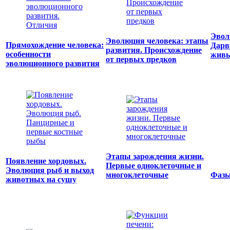
Эвол
Эволюция человека: этапы
Прямохождение человека:
Дарв
развития. Происхождение
особенности
живы
от первых предков
эволюционного развития
Этапы зарождения жизни.
Появление хордовых.
Первые одноклеточные и
Эволюция рыб и выход
многоклеточные
Фазы
животных на сушу