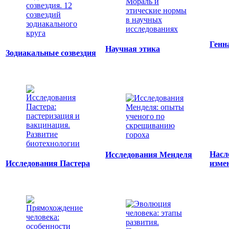
Генн
Научная этика
Зодиакальные созвездия
Насл
Исследования Менделя
Исследования Пастера
изме