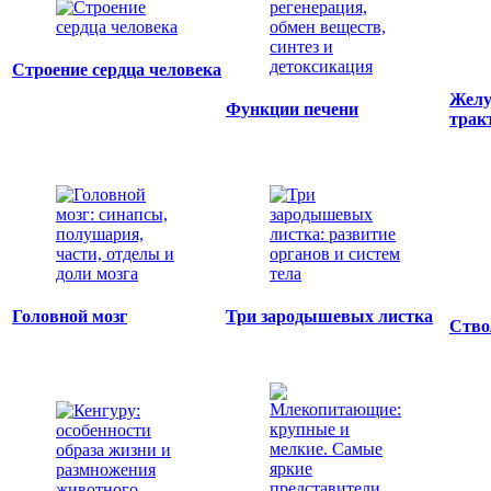
Строение сердца человека
Желу
Функции печени
трак
Головной мозг
Три зародышевых листка
Ство