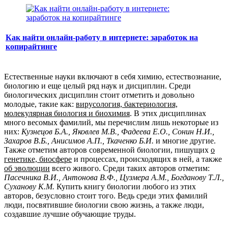
Как найти онлайн-работу в интернете: заработок на
копирайтинге
Естественные науки включают в себя химию, естествознание,
биологию и еще целый ряд наук и дисциплин. Среди
биологических дисциплин стоит отметить и довольно
молодые, такие как:
вирусология, бактериология,
молекулярная биология и биохимия
. В этих дисциплинах
много весомых фамилий, мы перечислим лишь некоторые из
них:
Кузнецов Б.А., Яковлев М.В., Фадеева Е.О., Сонин Н.И.,
Захаров В.Б., Анисимов А.П., Ткаченко Б.И.
и многие другие.
Также отметим авторов современной биологии, пишущих
о
генетике, биосфере
и процессах, происходящих в ней, а также
об эволюции
всего живого. Среди таких авторов отметим:
Пасечника В.И., Антонова В.Ф., Цузмера А.М., Богданову Т.Л.,
Суханову К.М.
Купить книгу биологии любого из этих
авторов, безусловно стоит того. Ведь среди этих фамилий
люди, посвятившие биологии свою жизнь, а также люди,
создавшие лучшие обучающие труды.