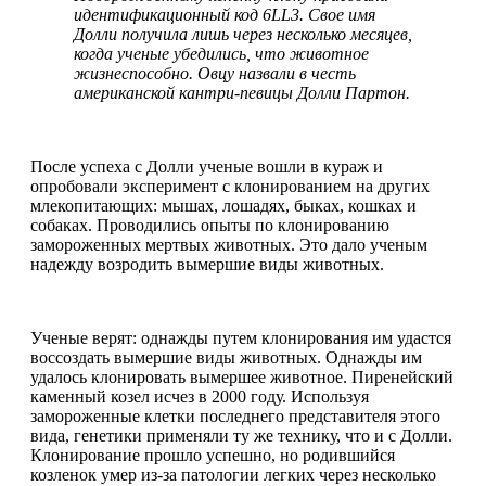
идентификационный код 6LL3. Свое имя
Долли получила лишь через несколько месяцев,
когда ученые убедились, что животное
жизнеспособно. Овцу назвали в честь
американской кантри-певицы Долли Партон.
После успеха с Долли ученые вошли в кураж и
опробовали эксперимент с клонированием на других
млекопитающих: мышах, лошадях, быках, кошках и
собаках. Проводились опыты по клонированию
замороженных мертвых животных. Это дало ученым
надежду возродить вымершие виды животных.
Ученые верят: однажды путем клонирования им удастся
воссоздать вымершие виды животных. Однажды им
удалось клонировать вымершее животное. Пиренейский
каменный козел исчез в 2000 году. Используя
замороженные клетки последнего представителя этого
вида, генетики применяли ту же технику, что и с Долли.
Клонирование прошло успешно, но родившийся
козленок умер из-за патологии легких через несколько