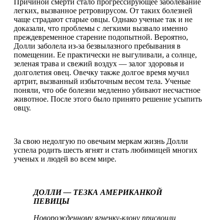
Причиной смерти стало прогрессирующее заболевание
легких, вызванное ретровирусом. От таких болезней
чаще страдают старые овцы. Однако ученые так и не
доказали, что проблемы с легкими вызвало именно
преждевременное старение подопытной. Вероятно,
Долли заболела из-за безвылазного пребывания в
помещении. Ее практически не выгуливали, а солнце,
зеленая трава и свежий воздух — залог здоровья и
долголетия овец. Овечку также долгое время мучил
артрит, вызванный избыточным весом тела. Ученые
поняли, что обе болезни медленно убивают несчастное
животное. После этого было принято решение усыпить
овцу.
За свою недолгую по овечьим меркам жизнь Долли
успела родить шесть ягнят и стать любимицей многих
ученых и людей во всем мире.
ДОЛЛИ — ТЕЗКА АМЕРИКАНКОЙ
ПЕВИЦЫ
Новорожденному ягненку-клону присвоили