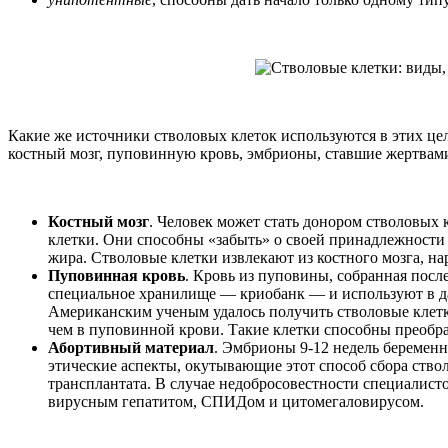
Какие же источники стволовых клеток используются в этих це
костный мозг, пуповинную кровь, эмбрионы, ставшие жертвами 
Костный мозг
. Человек может стать донором стволовых 
клетки. Они способны «забыть» о своей принадлежности 
жира. Стволовые клетки извлекают из костного мозга, н
Пуповинная кровь
. Кровь из пуповины, собранная посл
специальное хранилище — криобанк — и используют в да
Американским ученым удалось получить стволовые клетки 
чем в пуповинной крови. Такие клетки способны преобр
Абортивный материал
. Эмбрионы 9-12 недель беремен
этические аспекты, окутывающие этот способ сбора ство
трансплантата. В случае недобросовестности специалист
вирусным гепатитом, СПИДом и цитомегаловирусом.