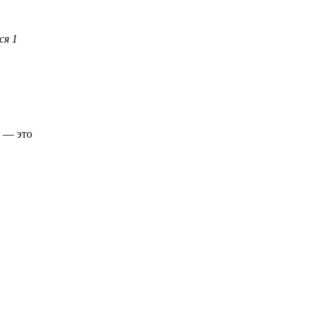
ся 1
а — это