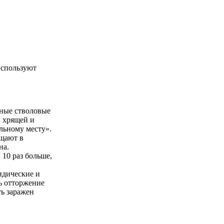
используют
ьные стволовые
, хрящей и
льному месту».
ещают в
на.
 10 раз больше,
идические и
ь отторжение
ть заражен