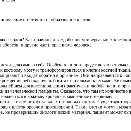
лях сегодня? Как правило, для «добычи» универсальных клеток 
абортов, и другие части организма человека.
клеток для самого себя. Особую ценность представляют стромал
к костному мозгу и трансформироваться в клетки костной ткани
аращивают и вводят обратно в организм. Они направляются к «бо
е рождения ребенка, очень богата стволовыми клетками. Ее пом
льнейшем для восстановления практически любой ткани и орга
из человеческой плаценты. Оказалось, что там их количество в
азовываться в кожные, кровяные, мышечные и нервные.
ности — источник фетальных стволовых клеток. Существуют юр
ловых клеток ореолом противоречий. Такие клетки могут вызват
ов, не проверивших биологический материал, пациент может бы