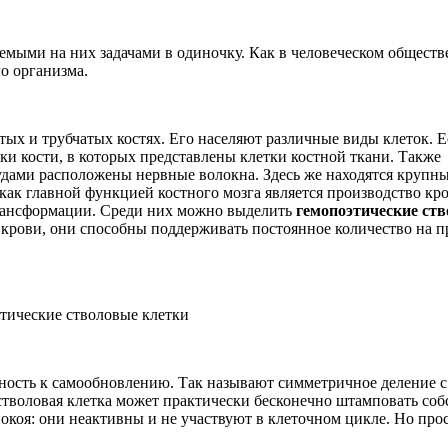
аемыми на них задачами в одиночку. Как в человеческом обществ
о организма.
ых и трубчатых костях. Его населяют различные виды клеток. Е
тки кости, в которых представлены клетки костной ткани. Также
дами расположены нервные волокна. Здесь же находятся крупн
 как главной функцией костного мозга является производство кро
трансформации. Среди них можно выделить
гемопоэтические ст
 крови, они способны поддерживать постоянное количество на 
ность к самообновлению. Так называют симметричное деление с
стволовая клетка может практически бесконечно штамповать со
покоя: они неактивны и не участвуют в клеточном цикле. Но про