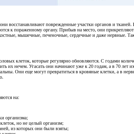
 они восстанавливают поврежденные участки органов и тканей.
яются к пораженному органу. Прибыв на место, они прикрепляют
костные, мышечные, печеночные, сердечные и даже нервные. Та
оловых клеток, которые регулярно обновляются. С годами коли
ь их нечем. Угасать они начинают уже к 20 годам, а в 70 лет их
альны. Они еще могут превратиться в кровяные клетки, а в нерв
о.
яются на:
ки организма;
клеток, но не целый организм;
аней, из которых они были взяты;
 клеток.