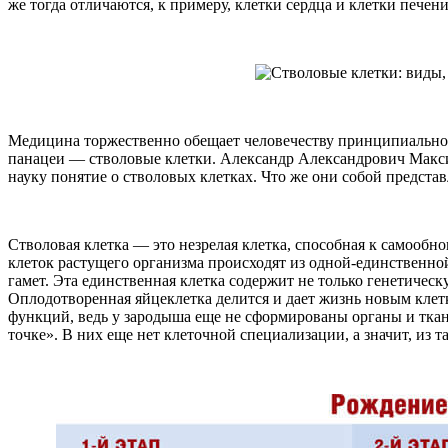
же тогда отличаются, к примеру, клетки сердца и клетки печен
Медицина торжественно обещает человечеству принципиально 
панацеи — стволовые клетки. Александр Александрович Макси
науку понятие о стволовых клетках. Что же они собой предста
Стволовая клетка — это незрелая клетка, способная к самооб
клеток растущего организма происходят из одной-единственной
гамет. Эта единственная клетка содержит не только генетичес
Оплодотворенная яйцеклетка делится и дает жизнь новым кле
функций, ведь у зародыша еще не сформированы органы и ткан
точке». В них еще нет клеточной специализации, а значит, из 