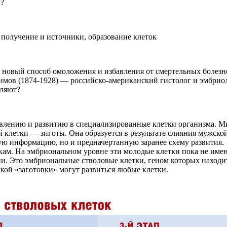
и?
новый способ омоложения и избавления от смертельных болезн
мов (1874-1928) — российско-американский гистолог и эмбриол
вляют?
новлению и развитию в специализированные клетки организма. 
 клетки — зиготы. Она образуется в результате слияния мужско
кую информацию, но и предначертанную заранее схему развития.
ткам. На эмбриональном уровне эти молодые клетки пока не им
и. Это эмбриональные стволовые клетки, геном которых находи
такой «заготовки» могут развиться любые клетки.