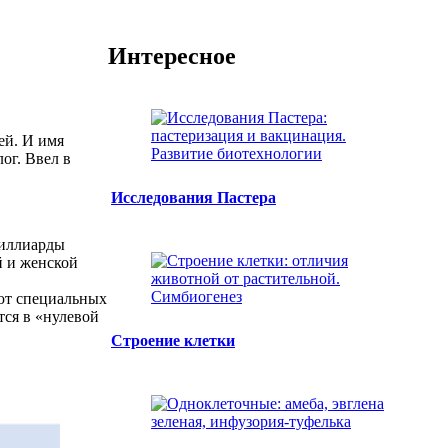
Интересное
ей. И имя
ог. Ввел в
Исследования Пастера
Миллиарды
й и женской
еют специальных
тся в «нулевой
Строение клетки