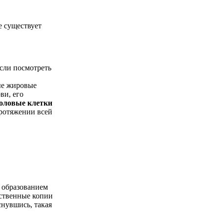
е существует
сли посмотреть
ые жировые
ви, его
воловые клетки
протяжении всей
 образованием
бственные копии
снувшись, такая