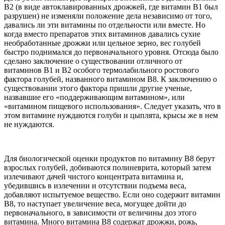
В2 (в виде автоклавированных дрожжей, где витамин В1 был
разрушен) не изменяли положение дела независимо от того,
давались ли эти витамины по отдельности или вместе. Но
когда вместо препаратов этих витаминов давались сухие
необработанные дрожжи или цельное зерно, вес голубей
быстро поднимался до первоначального уровня. Отсюда было
сделано заключение о существовании отличного от
витаминов В1 и В2 особого термолабильного ростового
фактора голубей, названного витамином В8. К заключению о
существовании этого фактора пришли другие ученые,
назвавшие его «поддерживающим витамином», или
«витамином пищевого использования». Следует указать, что в
этом витамине нуждаются голуби и цыплята, крысы же в нем
не нуждаются.
Для биологической оценки продуктов по витамину В8 берут
взрослых голубей, добиваются полиневрита, который затем
излечивают дачей чистого концентрата витамина и,
убедившись в излечении и отсутствии подъема веса,
добавляют испытуемое вещество. Если оно содержит витамин
В8, то наступает увеличение веса, могущее дойти до
первоначального, в зависимости от величины доз этого
витамина. Много витамина В8 содержат дрожжи, рожь,