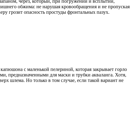
паном, через, который, при погружении и всплытии,
з лишнего обжима: не нарушая кровообращения и не пропуская
веру грозит опасность простуды фронтальных пазух.
 капюшона с маленькой пелериной, которая закрывает горло
ми, предназначенными для маски и трубки акваланга. Хотя,
ерх шлема. Но только в том случае, если такой вариант не