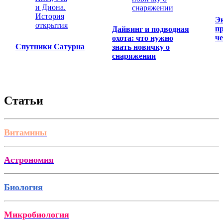
Э
п
Дайвинг и подводная
ч
охота: что нужно
Спутники Сатурна
знать новичку о
снаряжении
Статьи
Витамины
Астрономия
Биология
Микробиология