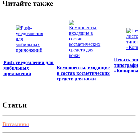
Читайте также
Печать ли
Push-уведомления для
типограф
Компоненты, входящие
мобильных
«Копиров
в состав косметических
приложений
средств для кожи
Статьи
Витамины