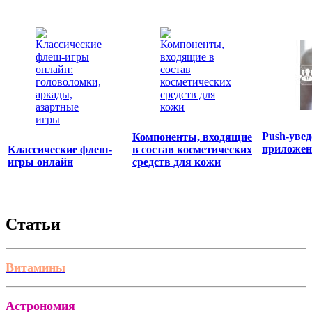
Push-уве
Компоненты, входящие
приложен
Классические флеш-
в состав косметических
игры онлайн
средств для кожи
Статьи
Витамины
Астрономия