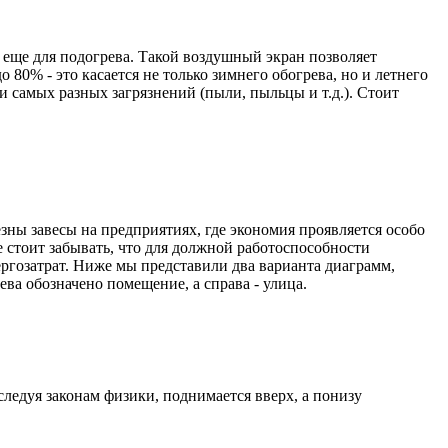
 еще для подогрева. Такой воздушный экран позволяет
0% - это касается не только зимнего обогрева, но и летнего
и самых разных загрязнений (пыли, пыльцы и т.д.). Стоит
ны завесы на предприятиях, где экономия проявляется особо
 стоит забывать, что для должной работоспособности
ргозатрат. Ниже мы представили два варианта диаграмм,
ва обозначено помещение, а справа - улица.
 следуя законам физики, поднимается вверх, а понизу