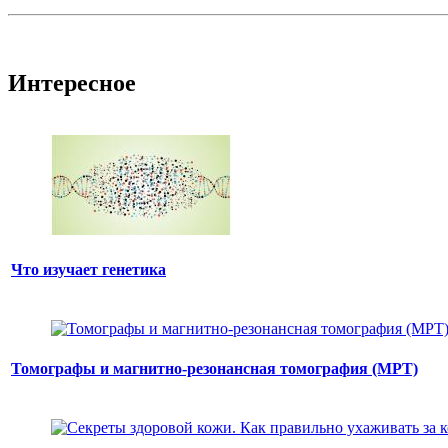
Интересное
Что изучает генетика
Томографы и магнитно-резонансная томография (МРТ)