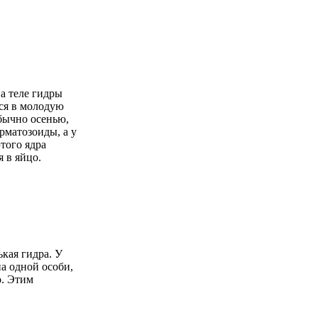
а теле гидры
тся в молодую
обычно осенью,
рматозоиды, а у
того ядра
 в яйцо.
ькая гидра. У
а одной особи,
о. Этим