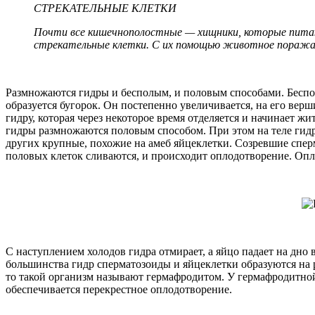
СТРЕКАТЕЛЬНЫЕ КЛЕТКИ
Почти все кишечнополостные — хищники, которые пита
стрекательные клетки. С их помощью животное поража
Размножаются гидры и бесполым, и половым способами. Беспо
образуется бугорок. Он постепенно увеличивается, на его вер
гидру, которая через некоторое время отделяется и начинает 
гидры размножаются половым способом. При этом на теле гидр 
других крупные, похожие на амеб яйцеклетки. Созревшие спер
половых клеток сливаются, и происходит оплодотворение. Опл
С наступлением холодов гидра отмирает, а яйцо падает на дно 
большинства гидр сперматозоиды и яйцеклетки образуются на р
то такой организм называют гермафродитом. У гермафродитно
обеспечивается перекрестное оплодотворение.