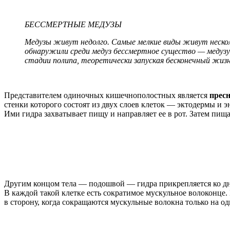
БЕССМЕРТНЫЕ МЕДУЗЫ
Медузы живут недолго. Самые мелкие виды живут нескол
обнаружили среди медуз бессмертное существо — медузу T
стадии полипа, теоретически запуская бесконечный жизн
Представителем одиночных кишечнополостных является
прес
стенки которого состоят из двух слоев клеток — эктодермы и 
Ими гидра захватывает пищу и направляет ее в рот. Затем пищ
Другим концом тела — подошвой — гидра прикрепляется ко дн
В каждой такой клетке есть сократимое мускульное волоконце.
в сторону, когда сокращаются мускульные волокна только на од