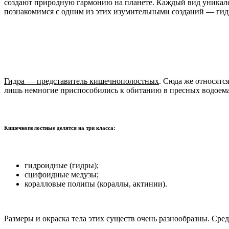
создают природную гармонию на планете. Каждый вид уникален
познакомимся с одним из этих изумительными созданий — гид
Гидра — представитель кишечнополостных
. Сюда же относятс
лишь немногие приспособились к обитанию в пресных водоема
Кишечнополостные делятся на три класса
:
гидроидные (гидры);
сцифоидные медузы;
коралловые полипы (кораллы, актинии).
Размеры и окраска тела этих существ очень разнообразны. Сре