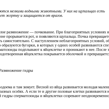
ются мелкими водными животными. У них на щупальцах есть
ет жертву и защищается от врагов.
лое размножение — почкование. При благоприятных условиях н
шине прорывается рот, и появляются щупальца. Почка превращае
жить самостоятельно. С наступлением неблагоприятных условий, 
образуются бугорки, в которых у одних особей развиваются спе
матозоиды подплывают к яйцеклетке и проникают в нее. После э
одотворенная яйцеклетка покрывается оболочкой и превращается
водоема и там зимует. Весной из яйца развивается молодая мален
азных особях. А если те и другие половые клетки развиваются н
й гидры сперматозоиды и яйцеклетки созревают неодновременн