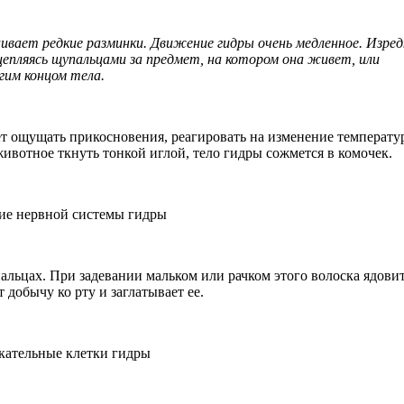
ивает редкие разминки. Движение гидры очень медленное. Изред
цепляясь щупальцами за предмет, на котором она живет, или
гим концом тела.
 ощущать прикосновения, реагировать на изменение температур
животное ткнуть тонкой иглой, тело гидры сожмется в комочек.
альцах. При задевании мальком или рачком этого волоска ядови
 добычу ко рту и заглатывает ее.