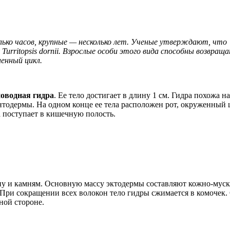
ько часов, крупные — несколько лет. Ученые утверждают, что
urritopsis dornii. Взрослые особи этого вида способны возвраща
енный цикл.
новодная гидра
. Ее тело достигает в длину 1 см. Гидра похожа н
энтодермы. На одном конце ее тела расположен рот, окруженный
а поступает в кишечную полость.
у и камням. Основную массу эктодермы составляют кожно-муск
 При сокращении всех волокон тело гидры сжимается в комочек.
ной стороне.