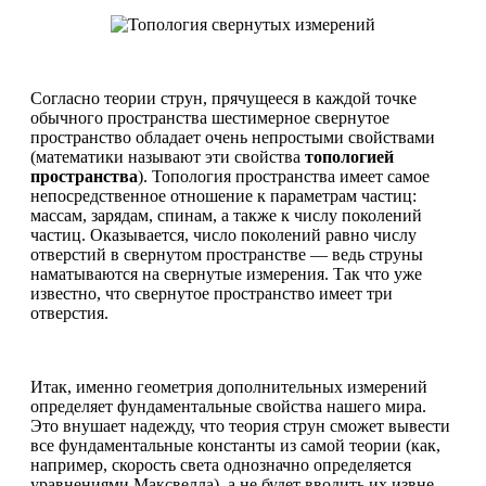
Согласно теории струн, прячущееся в каждой точке
обычного пространства шестимерное свернутое
пространство обладает очень непростыми свойствами
(математики называют эти свойства
топологией
пространства
). Топология пространства имеет самое
непосредственное отношение к параметрам частиц:
массам, зарядам, спинам, а также к числу поколений
частиц. Оказывается, число поколений равно числу
отверстий в свернутом пространстве — ведь струны
наматываются на свернутые измерения. Так что уже
известно, что свернутое пространство имеет три
отверстия.
Итак, именно геометрия дополнительных измерений
определяет фундаментальные свойства нашего мира.
Это внушает надежду, что теория струн сможет вывести
все фундаментальные константы из самой теории (как,
например, скорость света однозначно определяется
уравнениями Максвелла), а не будет вводить их извне,