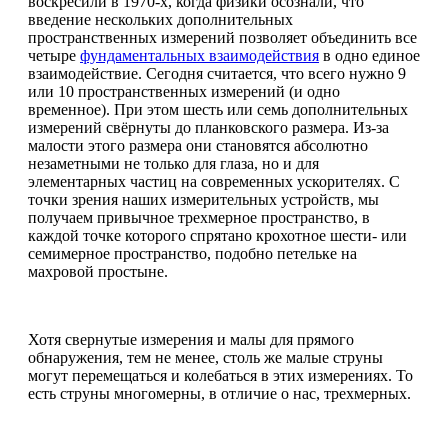
воскресили в 1970-х, когда физики осознали, что
введение нескольких дополнительных
пространственных измерений позволяет объединить все
четыре
фундаментальных взаимодействия
в одно единое
взаимодействие. Сегодня считается, что всего нужно 9
или 10 пространственных измерений (и одно
временное). При этом шесть или семь дополнительных
измерений свёрнуты до планковского размера. Из-за
малости этого размера они становятся абсолютно
незаметными не только для глаза, но и для
элементарных частиц на современных ускорителях. С
точки зрения наших измерительных устройств, мы
получаем привычное трехмерное пространство, в
каждой точке которого спрятано крохотное шести- или
семимерное пространство, подобно петельке на
махровой простыне.
Хотя свернутые измерения и малы для прямого
обнаружения, тем не менее, столь же малые струны
могут перемещаться и колебаться в этих измерениях. То
есть струны многомерны, в отличие о нас, трехмерных.