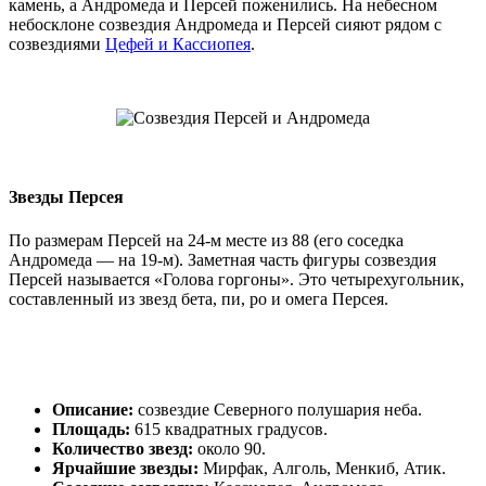
камень, а Андромеда и Персей поженились. На небесном
небосклоне созвездия Андромеда и Персей сияют рядом с
созвездиями
Цефей и Кассиопея
.
Звезды Персея
По размерам Персей на 24-м месте из 88 (его соседка
Андромеда — на 19-м). Заметная часть фигуры созвездия
Персей называется «Голова горгоны». Это четырехугольник,
составленный из звезд бета, пи, ро и омега Персея.
Описание:
созвездие Северного полушария неба.
Площадь:
615 квадратных градусов.
Количество звезд:
около 90.
Ярчайшие звезды:
Мирфак, Алголь, Менкиб, Атик.