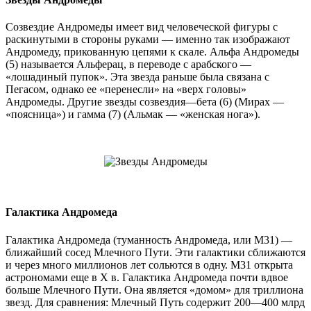
Созвездие Андромеды имеет вид человеческой фигуры с
раскинутыми в стороны руками — именно так изображают
Андромеду, прикованную цепями к скале. Альфа Андромеды
(5) называется Альферац, в переводе с арабского —
«лошадиный пупок». Эта звезда раньше была связана с
Пегасом, однако ее «перенесли» на «верх головы»
Андромеды. Другие звезды созвездия—бета (6) (Мирах —
«поясница») и гамма (7) (Альмак — «женская нога»).
Галактика Андромеда
Галактика Андромеда (туманность Андромеда, или М31) —
ближайший сосед Млечного Пути. Эти галактики сближаются
и через много миллионов лет сольются в одну. М31 открыта
астрономами еще в X в. Галактика Андромеда почти вдвое
больше Млечного Пути. Она является «домом» для триллиона
звезд. Для сравнения: Млечный Путь содержит 200—400 млрд