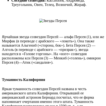
Соседние созвездия:
Кассиопея, Андромеда,
Треугольник, Овен, Телец, Возничий, Жираф.
Ярчайшая звезда созвездия Персей — альфа Персея (1), или же
Мирфак (в переводе с арабского — «локоть»). Она также
называется Альгениб («сторона, бок»). Бета Персея (2) —
Алголь (в переводе с арабского — «призрак»), звезда
находится в «Голове горгоны». На «ноге» созвездия
расположены кси Персея (3) — Менкиб («голень»), омикрон
Персея (4)—Атик («сандалия»).
Туманность Калифорния
Яркая туманность созвездия Персей названа в честь
американского штата Калифорния. Открывший ее
американский астроном Бернард посчитал, что ее форма
напоминает очертания именно этого штата. Туманность
Калифорния расположена от нас в 1500 св. г., а ее