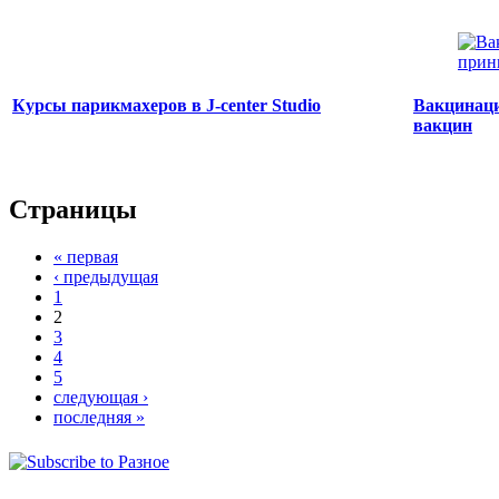
Курсы парикмахеров в J-center Studio
Вакцинаци
вакцин
Страницы
« первая
‹ предыдущая
1
2
3
4
5
следующая ›
последняя »